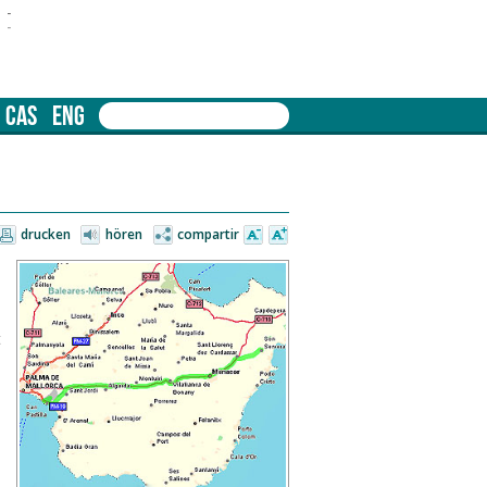
-
-
CAS
ENG
drucken
hören
compartir
t
5
e