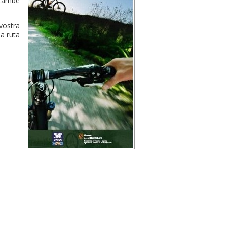
 també
vostra
la ruta