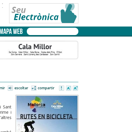
-
-
MAPA WEB
mir
escoltar
compartir
i Sant
rime i
'altres