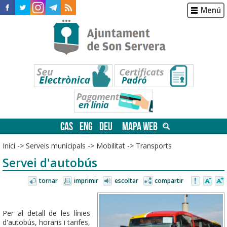
Menú
CAS
ENG
DEU
MAPA WEB
Inici
->
Serveis municipals
->
Mobilitat
->
Transports
Servei d'autobús
tornar
imprimir
escoltar
compartir
Per al detall de les línies
d'autobús, horaris i tarifes,