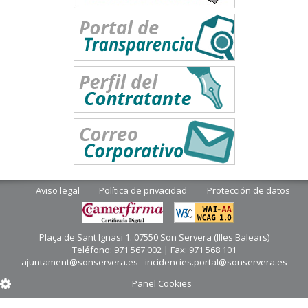
Aviso legal
Política de privacidad
Protección de datos
Plaça de Sant Ignasi 1. 07550 Son Servera (Illes Balears)
Teléfono: 971 567 002 | Fax: 971 568 101
ajuntament@sonservera.es - incidencies.portal@sonservera.es
Panel Cookies