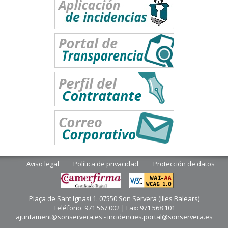
Aviso legal
Política de privacidad
Protección de datos
Plaça de Sant Ignasi 1. 07550 Son Servera (Illes Balears)
Teléfono: 971 567 002 | Fax: 971 568 101
ajuntament@sonservera.es - incidencies.portal@sonservera.es