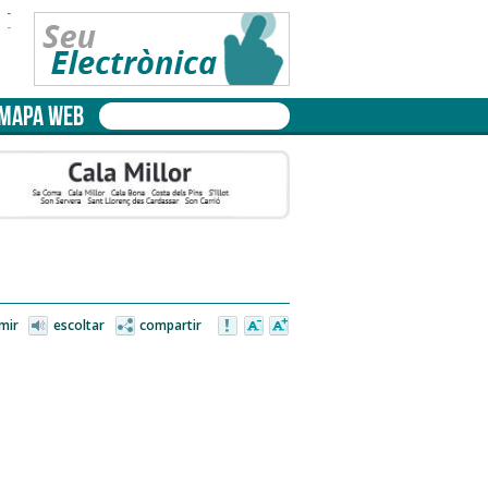
-
-
MAPA WEB
mir
escoltar
compartir