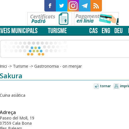
VEIS MUNICIPALS
TURISME
CAS
ENG
DEU
Inici
->
Turisme
->
Gastronomia - on menjar
Sakura
tornar
impri
Cuina asiàtica
Adreça
Paseo del Moll, 19
07559 Cala Bona
Illes Balears