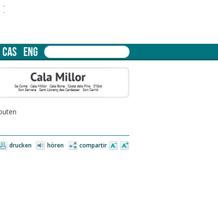
-
-
CAS
ENG
outen
drucken
hören
compartir