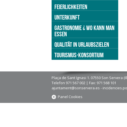
FEIERLICHKEITEN
UNTERKUNFT
GASTRONOMIE ¿ WO KANN MAN
ESSEN
QUALITÄT IN URLAUBSZIELEN
TOURISMUS-KONSORTIUM
Plaça de Sant Ignasi 1. 07550 Son Servera (Il
Telefon 971 567 002 | Fax: 971 568 101
ajuntament@sonservera.es - incidencies.p
Panel Cookies