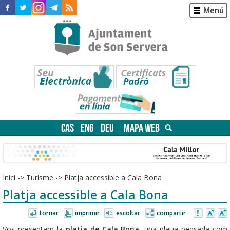
Menú
CAS
ENG
DEU
MAPA WEB
Inici
->
Turisme
->
Platja accessible a Cala Bona
Platja accessible a Cala Bona
tornar
imprimir
escoltar
compartir
Vos presentam la
platja de Cala Bona
, una platja pensada com