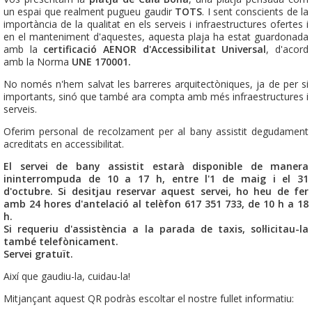
un espai que realment pugueu gaudir
TOTS
. I sent conscients de la
importància de la qualitat en els serveis i infraestructures ofertes i
en el manteniment d'aquestes, aquesta plaja ha estat guardonada
amb la
certificació AENOR d'Accessibilitat Universal
, d'acord
amb la Norma
UNE 170001.
No només n'hem salvat les barreres arquitectòniques, ja de per si
importants, sinó que també ara compta amb més infraestructures i
serveis.
Oferim personal de recolzament per al bany assistit degudament
acreditats en accessibilitat.
El servei de bany assistit estarà disponible de manera
ininterrompuda de 10 a 17 h, entre l'1 de maig i el 31
d'octubre. Si desitjau reservar aquest servei, ho heu de fer
amb 24 hores d'antelació al telèfon 617 351 733, de 10 h a 18
h.
Si requeriu d'assistència a la parada de taxis, sol·licitau-la
també telefònicament.
Servei gratuït.
Així que gaudiu-la, cuidau-la!
Mitjançant aquest QR podràs escoltar el nostre fullet informatiu: