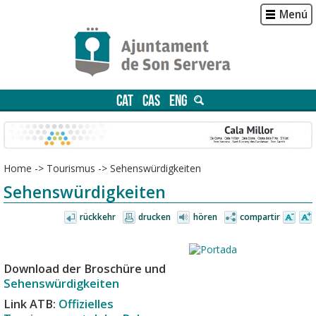
Menú
CAT
CAS
ENG
Home
->
Tourismus
->
Sehenswürdigkeiten
Sehenswürdigkeiten
rückkehr
drucken
hören
compartir
Download der Broschüre und
Sehenswürdigkeiten
Link ATB:
Offizielles