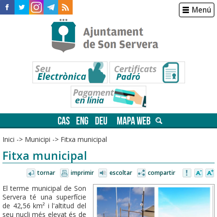
Menú
CAS
ENG
DEU
MAPA WEB
Inici
->
Municipi
->
Fitxa municipal
Fitxa municipal
tornar
imprimir
escoltar
compartir
El terme municipal de Son
Servera té una superfície
de 42,56 km² i l'altitud del
seu nucli més elevat és de