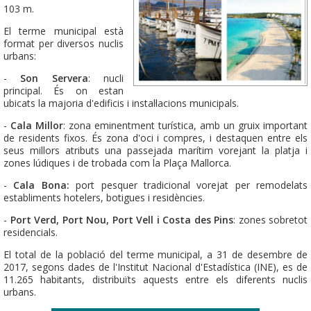
103 m.
El terme municipal està
format per diversos nuclis
urbans:
-
Son Servera
: nucli
principal. És on estan
ubicats la majoria d'edificis i instal·lacions municipals.
-
Cala Millor
: zona eminentment turística, amb un gruix important
de residents fixos. És zona d'oci i compres, i destaquen entre els
seus millors atributs una passejada marítim vorejant la platja i
zones lúdiques i de trobada com la Plaça Mallorca.
-
Cala Bona:
port pesquer tradicional vorejat per remodelats
establiments hotelers, botigues i residències.
-
Port Verd, Port Nou, Port Vell i Costa des Pins
: zones sobretot
residencials.
El total de la població del terme municipal, a 31 de desembre de
2017, segons dades de l'Institut Nacional d'Estadística (INE), es de
11.265 habitants, distribuïts aquests entre els diferents nuclis
urbans.