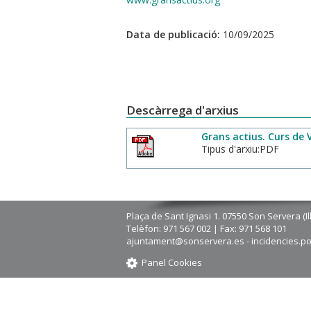
Data de publicació:
10/09/2025
Descàrrega d'arxius
Grans actius. Curs de V
Tipus d'arxiu:PDF
Plaça de Sant Ignasi 1. 07550 Son Servera (Il
Telèfon: 971 567 002 | Fax: 971 568 101
ajuntament@sonservera.es - incidencies.p
Panel Cookies