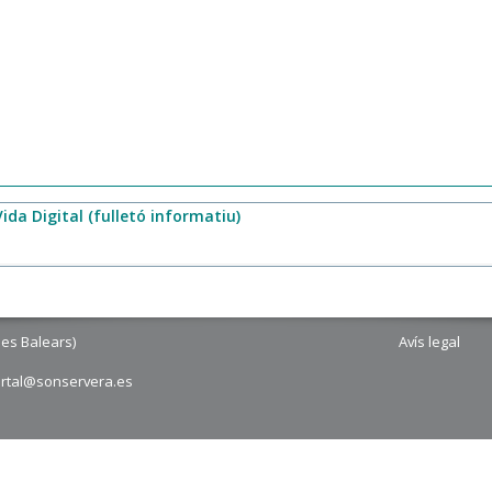
ida Digital (fulletó informatiu)
les Balears)
Avís legal
ortal@sonservera.es