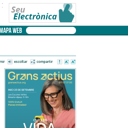
-
-
MAPA WEB
mir
escoltar
compartir
l
a
l