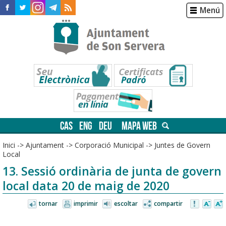
Menú
CAS
ENG
DEU
MAPA WEB
Inici
->
Ajuntament
->
Corporació Municipal
->
Juntes de Govern
Local
13. Sessió ordinària de junta de govern
local data 20 de maig de 2020
tornar
imprimir
escoltar
compartir