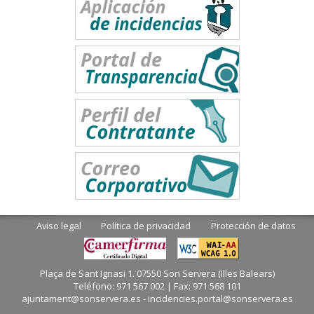
Aviso legal
Política de privacidad
Protección de datos
Plaça de Sant Ignasi 1. 07550 Son Servera (Illes Balears)
Teléfono: 971 567 002 | Fax: 971 568 101
ajuntament@sonservera.es - incidencies.portal@sonservera.es