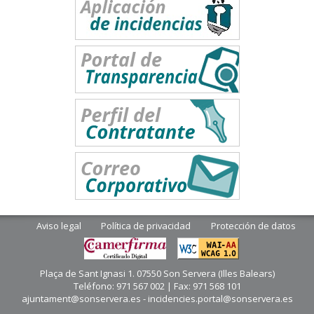
Aviso legal
Política de privacidad
Protección de datos
Plaça de Sant Ignasi 1. 07550 Son Servera (Illes Balears)
Teléfono: 971 567 002 | Fax: 971 568 101
ajuntament@sonservera.es - incidencies.portal@sonservera.es